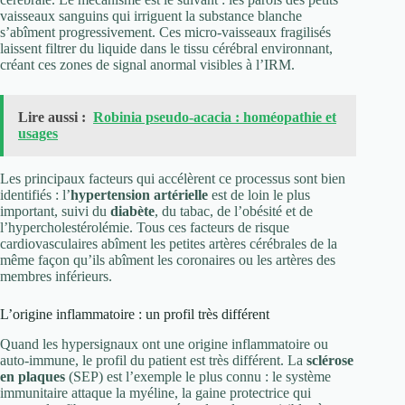
vaisseaux sanguins qui irriguent la substance blanche
s’abîment progressivement. Ces micro-vaisseaux fragilisés
laissent filtrer du liquide dans le tissu cérébral environnant,
créant ces zones de signal anormal visibles à l’IRM.
Lire aussi :
Robinia pseudo-acacia : homéopathie et
usages
Les principaux facteurs qui accélèrent ce processus sont bien
identifiés : l’
hypertension artérielle
est de loin le plus
important, suivi du
diabète
, du tabac, de l’obésité et de
l’hypercholestérolémie. Tous ces facteurs de risque
cardiovasculaires abîment les petites artères cérébrales de la
même façon qu’ils abîment les coronaires ou les artères des
membres inférieurs.
L’origine inflammatoire : un profil très différent
Quand les hypersignaux ont une origine inflammatoire ou
auto-immune, le profil du patient est très différent. La
sclérose
en plaques
(SEP) est l’exemple le plus connu : le système
immunitaire attaque la myéline, la gaine protectrice qui