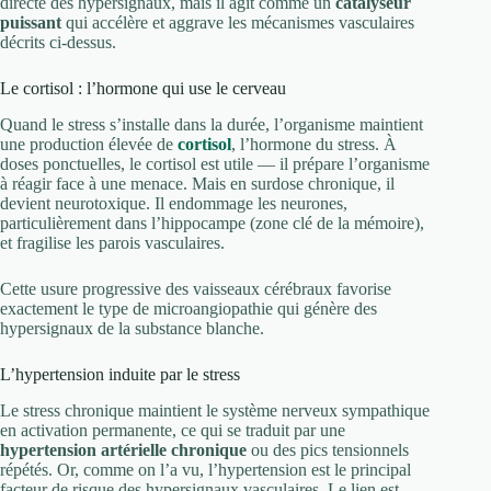
directe des hypersignaux, mais il agit comme un
catalyseur
puissant
qui accélère et aggrave les mécanismes vasculaires
décrits ci-dessus.
Le cortisol : l’hormone qui use le cerveau
Quand le stress s’installe dans la durée, l’organisme maintient
une production élevée de
cortisol
, l’hormone du stress. À
doses ponctuelles, le cortisol est utile — il prépare l’organisme
à réagir face à une menace. Mais en surdose chronique, il
devient neurotoxique. Il endommage les neurones,
particulièrement dans l’hippocampe (zone clé de la mémoire),
et fragilise les parois vasculaires.
Cette usure progressive des vaisseaux cérébraux favorise
exactement le type de microangiopathie qui génère des
hypersignaux de la substance blanche.
L’hypertension induite par le stress
Le stress chronique maintient le système nerveux sympathique
en activation permanente, ce qui se traduit par une
hypertension artérielle chronique
ou des pics tensionnels
répétés. Or, comme on l’a vu, l’hypertension est le principal
facteur de risque des hypersignaux vasculaires. Le lien est