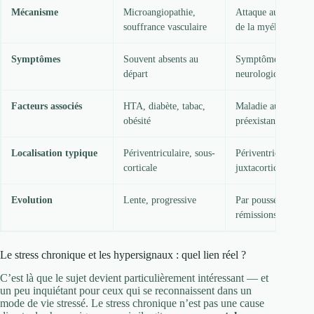
Mécanisme
Microangiopathie,
Attaque auto-immu
souffrance vasculaire
de la myéline
Symptômes
Souvent absents au
Symptômes
départ
neurologiques clair
Facteurs associés
HTA, diabète, tabac,
Maladie auto-immu
obésité
préexistante
Localisation typique
Périventriculaire, sous-
Périventriculaire,
corticale
juxtacorticale
Evolution
Lente, progressive
Par poussées et
rémissions
Le stress chronique et les hypersignaux : quel lien réel ?
C’est là que le sujet devient particulièrement intéressant — et
un peu inquiétant pour ceux qui se reconnaissent dans un
mode de vie stressé. Le stress chronique n’est pas une cause