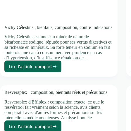
Vichy Célestins : bienfaits, composition, contre-indications
Vichy Célestins est une eau minérale naturelle
bicarbonatée sodique, réputée pour ses vertus digestives et
sa richesse en minéraux. Sa forte teneur en sodium en fait
toutefois une eau à consommer avec prudence en cas
d’hypertension, d’insuffisance rénale ou de…
Lire l'article complet
Vichy
Célestins
:
bienfaits,
composition,
Resveraplex : composition, bienfaits réels et précautions
contre-
indications
Resveraplex d'Effiplex : composition exacte, ce que le
resvératrol fait vraiment selon la science, avis clients,
comparatif avec d'autres formes et précautions sur les
interactions médicamenteuses. Analyse honnête.
Lire l'article complet
Resveraplex