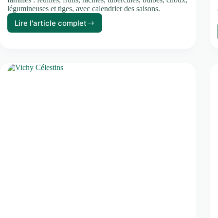
légumineuses et tiges, avec calendrier des saisons.
Lire l'article complet
Liste
des
légumes
:
toutes
les
variétés
classées
par
famille