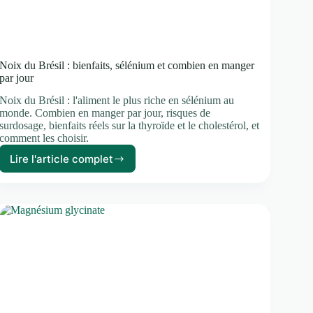
Noix du Brésil : bienfaits, sélénium et combien en manger
par jour
Noix du Brésil : l'aliment le plus riche en sélénium au
monde. Combien en manger par jour, risques de
surdosage, bienfaits réels sur la thyroïde et le cholestérol, et
comment les choisir.
Lire l'article complet
Noix
du
Brésil
:
bienfaits,
sélénium
et
combien
en
manger
par
jour