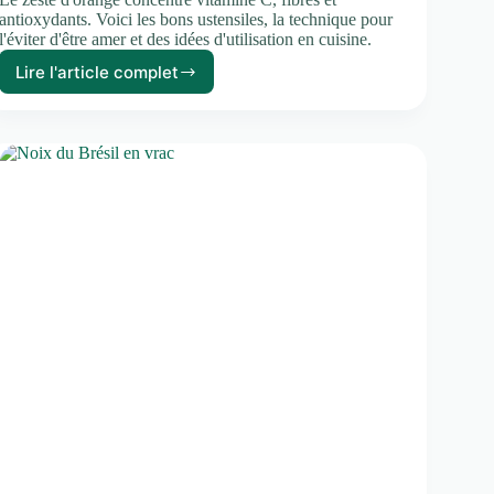
antioxydants. Voici les bons ustensiles, la technique pour
l'éviter d'être amer et des idées d'utilisation en cuisine.
Lire l'article complet
Zeste
d’orange
:
bienfaits
et
comment
le
prélever
sans
amertume