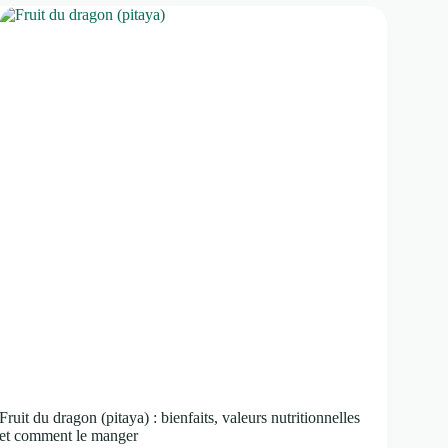
la
forme
la
mieux
absorbée,
pour
qui
et
comment
Fruit du dragon (pitaya) : bienfaits, valeurs nutritionnelles
et comment le manger