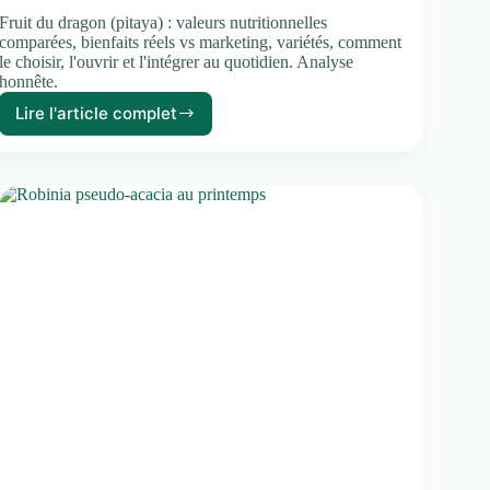
Fruit du dragon (pitaya) : valeurs nutritionnelles
comparées, bienfaits réels vs marketing, variétés, comment
le choisir, l'ouvrir et l'intégrer au quotidien. Analyse
honnête.
Lire l'article complet
Fruit
du
dragon
(pitaya)
:
bienfaits,
valeurs
nutritionnelles
et
comment
le
manger