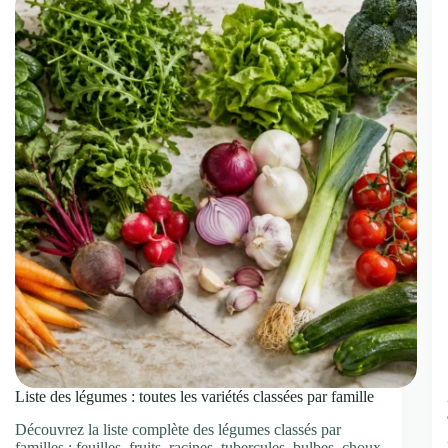
ou
saignement
digestif
?
Liste des légumes : toutes les variétés classées par famille
Découvrez la liste complète des légumes classés par
familles : feuilles, fruits, racines, tubercules, bulbes, choux,