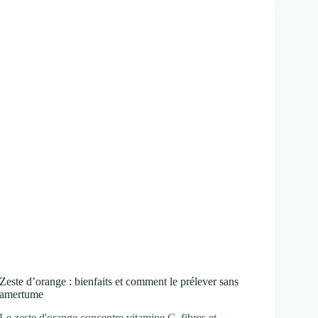
perdre
20
kilos
avec
l’hypnose
?
Zeste d’orange : bienfaits et comment le prélever sans
amertume
Le zeste d'orange concentre vitamine C, fibres et