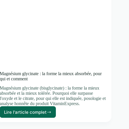
Magnésium glycinate : la forme la mieux absorbée, pour
qui et comment
Magnésium glycinate (bisglycinate) : la forme la mieux
absorbée et la mieux tolérée. Pourquoi elle surpasse
l'oxyde et le citrate, pour qui elle est indiquée, posologie et
analyse honnête du produit VitaminExpress.
Lire l'article complet
Magnésium
glycinate
: