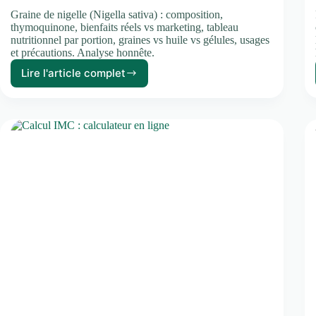
Graine de nigelle (Nigella sativa) : composition,
thymoquinone, bienfaits réels vs marketing, tableau
nutritionnel par portion, graines vs huile vs gélules, usages
et précautions. Analyse honnête.
Lire l'article complet
Graine
de
nigelle
:
bienfaits,
composition
et
comment
l’utiliser