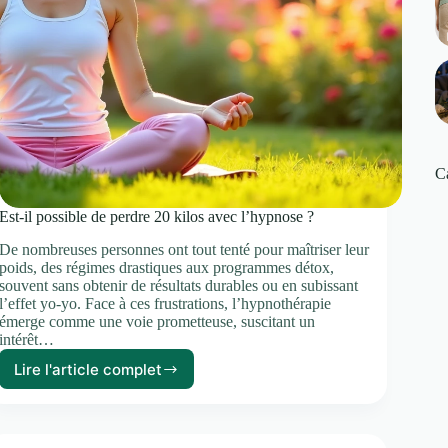
C
Est-il possible de perdre 20 kilos avec l’hypnose ?
De nombreuses personnes ont tout tenté pour maîtriser leur
poids, des régimes drastiques aux programmes détox,
souvent sans obtenir de résultats durables ou en subissant
l’effet yo-yo. Face à ces frustrations, l’hypnothérapie
émerge comme une voie prometteuse, suscitant un
intérêt…
Lire l'article complet
Est-
il
possible
de