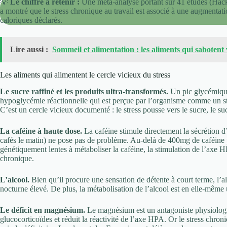
💡
Le chiffre à retenir :
Une méta-analyse portant sur 41 études (Ha
a montré que le stress chronique au travail est associé à une augment
caloriques déclarés.
Lire aussi :
Sommeil et alimentation : les aliments qui sabotent 
Les aliments qui alimentent le cercle vicieux du stress
Le sucre raffiné et les produits ultra-transformés.
Un pic glycémique
hypoglycémie réactionnelle qui est perçue par l’organisme comme un str
C’est un cercle vicieux documenté : le stress pousse vers le sucre, le s
La caféine à haute dose.
La caféine stimule directement la sécrétion 
cafés le matin) ne pose pas de problème. Au-delà de 400mg de caféine p
génétiquement lentes à métaboliser la caféine, la stimulation de l’axe H
chronique.
L’alcool.
Bien qu’il procure une sensation de détente à court terme, l’al
nocturne élevé. De plus, la métabolisation de l’alcool est en elle-même u
Le déficit en magnésium.
Le magnésium est un antagoniste physiologiqu
glucocorticoïdes et réduit la réactivité de l’axe HPA. Or le stress chr