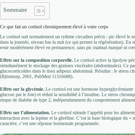
Sommaire
Ce que fait un cortisol chroniquement élevé à votre corps
Le cortisol suit normalement un rythme circadien précis : pic élevé le mat
dans la journée, niveau bas la nuit (ce qui permet la régénération). En sit
reste modérément élevé en permanence, sans pic matinal marqué ni cre
Effets sur la composition corporelle.
Le cortisol active la lipolyse pé
simultanément le stockage des graisses viscérales (abdominales). Ce pa
glucocorticoïdes dans le tissu adipeux abdominal. Résultat : le stress c
(Björntorp, 2001, PubMed 11316688).
Effets sur la glycémie.
Le cortisol est une hormone hyperglycémiante :
glucose par le foie) et réduit la sensibilité à l’insuline. Le stress chron
risque de diabète de type 2, indépendamment du comportement aliment
Effets sur l’alimentation.
Le cortisol stimule l’appétit pour les aliment
interaction avec la leptine et la ghréline. C’est la base biologique du «
caractère, c’est une réponse hormonale programmée.