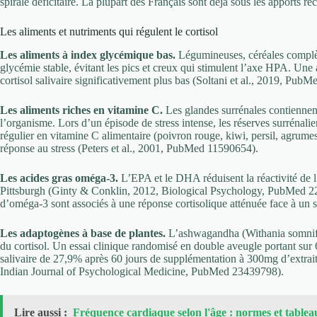
spirale déficitaire. La plupart des Français sont déjà sous les apport
Les aliments et nutriments qui régulent le cortisol
Les aliments à index glycémique bas.
Légumineuses, céréales complètes
glycémie stable, évitant les pics et creux qui stimulent l’axe HPA. Une
cortisol salivaire significativement plus bas (Soltani et al., 2019, Pub
Les aliments riches en vitamine C.
Les glandes surrénales contiennent
l’organisme. Lors d’un épisode de stress intense, les réserves surrénal
régulier en vitamine C alimentaire (poivron rouge, kiwi, persil, agrumes
réponse au stress (Peters et al., 2001, PubMed 11590654).
Les acides gras oméga-3.
L’EPA et le DHA réduisent la réactivité de 
Pittsburgh (Ginty & Conklin, 2012, Biological Psychology, PubMed 2
d’oméga-3 sont associés à une réponse cortisolique atténuée face à un s
Les adaptogènes à base de plantes.
L’ashwagandha (Withania somnifer
du cortisol. Un essai clinique randomisé en double aveugle portant sur 
salivaire de 27,9% après 60 jours de supplémentation à 300mg d’extrai
Indian Journal of Psychological Medicine, PubMed 23439798).
Lire aussi :
Fréquence cardiaque selon l'âge : normes et tablea