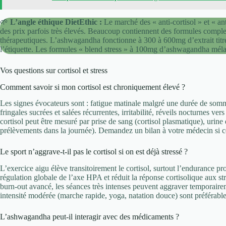
🌱
L’angle éthique DietEthic :
Le marché des « anti-cortisol » et « a
des prix parfois très élevés. Beaucoup contiennent des formules comple
thérapeutiques. L’ashwagandha fonctionne à 300 à 600mg d’extrait titré 
l’étiquette. Les formules « blend stress » à 100mg d’ashwagandha mélan
Vos questions sur cortisol et stress
Comment savoir si mon cortisol est chroniquement élevé ?
Les signes évocateurs sont : fatigue matinale malgré une durée de sommei
fringales sucrées et salées récurrentes, irritabilité, réveils nocturnes ve
cortisol peut être mesuré par prise de sang (cortisol plasmatique), urine d
prélèvements dans la journée). Demandez un bilan à votre médecin si c
Le sport n’aggrave-t-il pas le cortisol si on est déjà stressé ?
L’exercice aigu élève transitoirement le cortisol, surtout l’endurance pr
régulation globale de l’axe HPA et réduit la réponse cortisolique aux s
burn-out avancé, les séances très intenses peuvent aggraver temporairem
intensité modérée (marche rapide, yoga, natation douce) sont préférable
L’ashwagandha peut-il interagir avec des médicaments ?