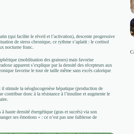
in (qui facilite le réveil et l’activation), descente progressive
uation de stress chronique, ce rythme s’aplatit : le cortisol
ux nocturne franc.
C
riphérique (mobilisation des graisses) mais favorise
radoxe apparent s’explique par la densité des récepteurs aux
hronique favorise le tour de taille même sans excès calorique
 il stimule la néoglucogenèse hépatique (production de
ique contribue donc à la résistance à l’insuline et augmente le
aire.
s à haute densité énergétique (gras et sucrés) via son
 manger ses émotions » : ce n’est pas une faiblesse de