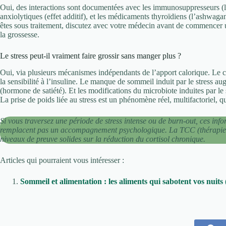
Oui, des interactions sont documentées avec les immunosuppresseurs (l
anxiolytiques (effet additif), et les médicaments thyroïdiens (l’ashwa
êtes sous traitement, discutez avec votre médecin avant de commence
la grossesse.
Le stress peut-il vraiment faire grossir sans manger plus ?
Oui, via plusieurs mécanismes indépendants de l’apport calorique. Le co
la sensibilité à l’insuline. Le manque de sommeil induit par le stress au
(hormone de satiété). Et les modifications du microbiote induites par le 
La prise de poids liée au stress est un phénomène réel, multifactoriel, 
Si vous traversez une période de stress intense ou de burn-out, ces inf
remplacent pas un accompagnement psychologique. La TCC (thérapie c
niveaux de preuve solides sur la réduction du cortisol chronique.
Articles qui pourraient vous intéresser :
Sommeil et alimentation : les aliments qui sabotent vos nuits 