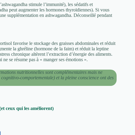
’ashwagandha stimule l’immunité), les sédatifs et
gandha peut augmenter les hormones thyroïdiennes). Si vous
r une supplémentation en ashwagandha. Déconseillé pendant
rtisol favorise le stockage des graisses abdominales et réduit
gmente la ghréline (hormone de la faim) et réduit la leptine
stress chronique altèrent l’extraction d’énergie des aliments.
qui ne se résume pas à « manger ses émotions ».
ormations nutritionnelles sont complémentaires mais ne
ognitivo-comportementale) et la pleine conscience ont des
(et ceux qui les améliorent)