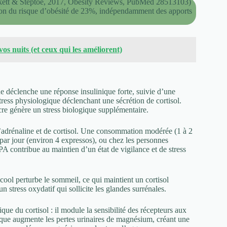
ckett & Steptoe, 2017, Obesity Reviews, PubMed 28513103)
ation du risque d’obésité de 23%, indépendamment des apports
vos nuits (et ceux qui les améliorent)
 déclenche une réponse insulinique forte, suivie d’une
ess physiologique déclenchant une sécrétion de cortisol.
ucre génère un stress biologique supplémentaire.
d’adrénaline et de cortisol. Une consommation modérée (1 à 2
ar jour (environ 4 expressos), ou chez les personnes
PA contribue au maintien d’un état de vigilance et de stress
cool perturbe le sommeil, ce qui maintient un cortisol
n stress oxydatif qui sollicite les glandes surrénales.
e du cortisol : il module la sensibilité des récepteurs aux
onique augmente les pertes urinaires de magnésium, créant une