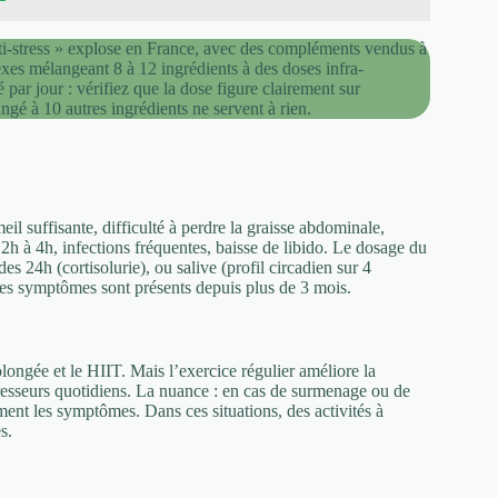
nti-stress » explose en France, avec des compléments vendus à
xes mélangeant 8 à 12 ingrédients à des doses infra-
par jour : vérifiez que la dose figure clairement sur
gé à 10 autres ingrédients ne servent à rien.
l suffisante, difficulté à perdre la graisse abdominale,
rs 2h à 4h, infections fréquentes, baisse de libido. Le dosage du
es 24h (cortisolurie), ou salive (profil circadien sur 4
es symptômes sont présents depuis plus de 3 mois.
olongée et le HIIT. Mais l’exercice régulier améliore la
tresseurs quotidiens. La nuance : en cas de surmenage ou de
ent les symptômes. Dans ces situations, des activités à
s.