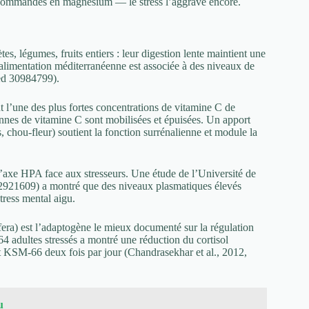
s recommandés en magnésium — le stress l’aggrave encore.
, légumes, fruits entiers : leur digestion lente maintient une
 alimentation méditerranéenne est associée à des niveaux de
Med 30984799).
 l’une des plus fortes concentrations de vitamine C de
iennes de vitamine C sont mobilisées et épuisées. Un apport
, chou-fleur) soutient la fonction surrénalienne et module la
l’axe HPA face aux stresseurs. Une étude de l’Université de
2921609) a montré que des niveaux plasmatiques élevés
tress mental aigu.
a) est l’adaptogène le mieux documenté sur la régulation
64 adultes stressés a montré une réduction du cortisol
t KSM-66 deux fois par jour (Chandrasekhar et al., 2012,
u