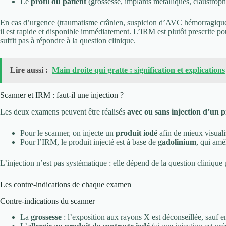
Le
profil du patient
(grossesse, implants métalliques, claustro
En cas d’urgence (traumatisme crânien, suspicion d’AVC hémorragique, 
il est rapide et disponible immédiatement. L’IRM est plutôt prescrite p
suffit pas à répondre à la question clinique.
Lire aussi :
Main droite qui gratte : signification et explications
Scanner et IRM : faut-il une injection ?
Les deux examens peuvent être réalisés
avec ou sans injection d’un p
Pour le scanner, on injecte un
produit iodé
afin de mieux visualis
Pour l’IRM, le produit injecté est à base de
gadolinium
, qui amél
L’injection n’est pas systématique : elle dépend de la question clinique
Les contre-indications de chaque examen
Contre-indications du scanner
La
grossesse
: l’exposition aux rayons X est déconseillée, sauf e