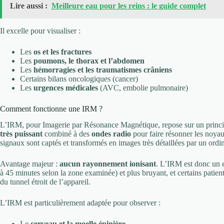
Lire aussi :
Meilleure eau pour les reins : le guide complet
Il excelle pour visualiser :
Les
os et les fractures
Les
poumons, le thorax et l’abdomen
Les
hémorragies et les traumatismes crâniens
Certains bilans oncologiques (cancer)
Les
urgences médicales
(AVC, embolie pulmonaire)
Comment fonctionne une IRM ?
L’IRM, pour Imagerie par Résonance Magnétique, repose sur un principe
très puissant
combiné à des
ondes radio
pour faire résonner les noyau
signaux sont captés et transformés en images très détaillées par un ordin
Avantage majeur :
aucun rayonnement ionisant
. L’IRM est donc un e
à 45 minutes selon la zone examinée) et plus bruyant, et certains patien
du tunnel étroit de l’appareil.
L’IRM est particulièrement adaptée pour observer :
Le
cerveau et la moelle épinière