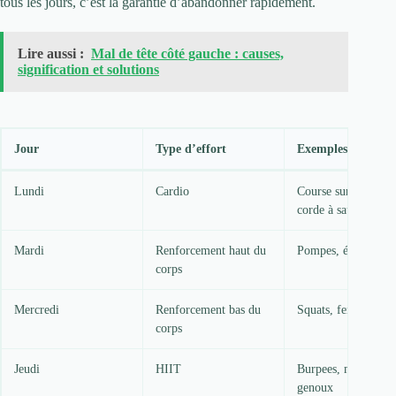
tous les jours, c’est la garantie d’abandonner rapidement.
Lire aussi :
Mal de tête côté gauche : causes,
signification et solutions
Jour
Type d’effort
Exemples
Lundi
Cardio
Course sur place,
corde à sauter
Mardi
Renforcement haut du
Pompes, élastiques
corps
Mercredi
Renforcement bas du
Squats, fentes
corps
Jeudi
HIIT
Burpees, montées d
genoux