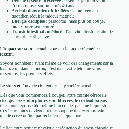
Densité osseuse préservée
: essentiel pour prévenir
l’ostéoporose, surtout après 40 ans
Articulations mieux lubrifiées
: le mouvement
quotidien réduit la raideur matinale
Énergie décuplée
: paradoxal, mais plus on bouge,
moins on se sent épuisé
Transit intestinal amélioré
: l’activité physique stimule
la motricité digestive
L’impact sur votre mental : souvent le premier bénéfice
ressenti
Soyons honnêtes : avant même de voir des changements sur la
balance ou dans le miroir, c’est dans votre tête que vous
ressentirez les premiers effets.
Le stress et l’anxiété chutent dès la première semaine
Dès que vous commencez à bouger, votre chimie cérébrale
change.
Les endorphines sont libérées, le cortisol baisse.
C’est une réponse biologique immédiate, pas une impression.
Ces 20 minutes deviennent une soupape de décompression
que le cerveau finit par réclamer chaque jour.
Le lien entre activité physique et réduction du stress chronique