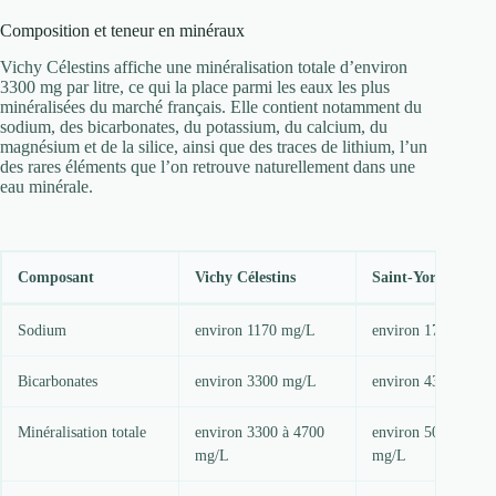
Composition et teneur en minéraux
Vichy Célestins affiche une minéralisation totale d’environ
3300 mg par litre, ce qui la place parmi les eaux les plus
minéralisées du marché français. Elle contient notamment du
sodium, des bicarbonates, du potassium, du calcium, du
magnésium et de la silice, ainsi que des traces de lithium, l’un
des rares éléments que l’on retrouve naturellement dans une
eau minérale.
Composant
Vichy Célestins
Saint-Yorre
Sodium
environ 1170 mg/L
environ 1710 mg/L
Bicarbonates
environ 3300 mg/L
environ 4370 mg/L
Minéralisation totale
environ 3300 à 4700
environ 5000 à 600
mg/L
mg/L