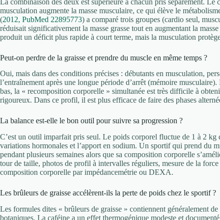
La combinaison des deux est supérieure à chacun pris séparément. Le ca
musculation augmente la masse musculaire, ce qui élève le métabolisme 
(
2012, PubMed 22895773
) a comparé trois groupes (cardio seul, musc
réduisait significativement la masse grasse tout en augmentant la masse
produit un déficit plus rapide à court terme, mais la musculation protèg
Peut-on perdre de la graisse et prendre du muscle en même temps ?
Oui, mais dans des conditions précises : débutants en musculation, pers
l’entraînement après une longue période d’arrêt (mémoire musculaire). 
bas, la « recomposition corporelle » simultanée est très difficile à obteni
rigoureux. Dans ce profil, il est plus efficace de faire des phases altern
La balance est-elle le bon outil pour suivre sa progression ?
C’est un outil imparfait pris seul. Le poids corporel fluctue de 1 à 2 kg d
variations hormonales et l’apport en sodium. Un sportif qui prend du mu
pendant plusieurs semaines alors que sa composition corporelle s’améli
tour de taille, photos de profil à intervalles réguliers, mesure de la for
composition corporelle par impédancemétrie ou DEXA.
Les brûleurs de graisse accélèrent-ils la perte de poids chez le sportif ?
Les formules dites « brûleurs de graisse » contiennent généralement de la
botaniques. La caféine a un effet thermogénique modeste et documenté