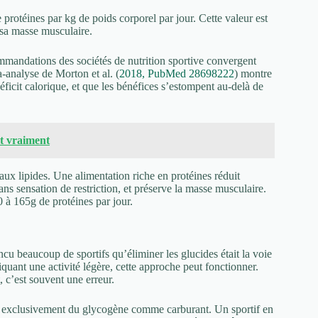
rotéines par kg de poids corporel par jour. Cette valeur est
r sa masse musculaire.
ommandations des sociétés de nutrition sportive convergent
-analyse de Morton et al. (
2018, PubMed 28698222
) montre
icit calorique, et que les bénéfices s’estompent au-delà de
it vraiment
 aux lipides. Une alimentation riche en protéines réduit
sans sensation de restriction, et préserve la masse musculaire.
0 à 165g de protéines par jour.
u beaucoup de sportifs qu’éliminer les glucides était la voie
iquant une activité légère, cette approche peut fonctionner.
 c’est souvent une erreur.
i exclusivement du glycogène comme carburant. Un sportif en