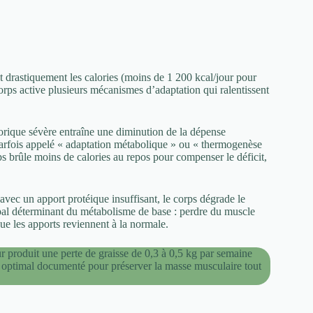
nt drastiquement les calories (moins de 1 200 kcal/jour pour
rps active plusieurs mécanismes d’adaptation qui ralentissent
lorique sévère entraîne une diminution de la dépense
rfois appelé « adaptation métabolique » ou « thermogenèse
ps brûle moins de calories au repos pour compenser le déficit,
avec un apport protéique insuffisant, le corps dégrade le
ipal déterminant du métabolisme de base : perdre du muscle
que les apports reviennent à la normale.
r produit une perte de graisse de 0,3 à 0,5 kg par semaine
e optimal documenté pour préserver la masse musculaire tout