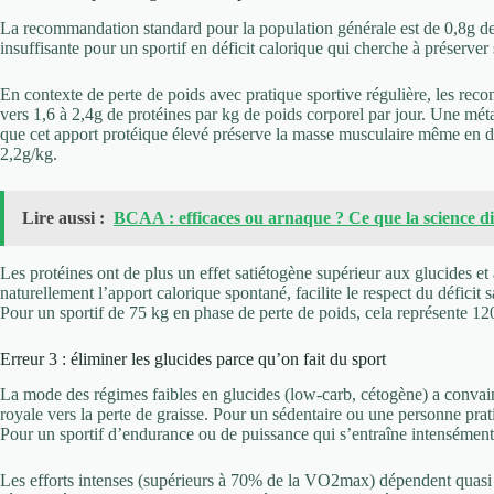
La recommandation standard pour la population générale est de 0,8g de p
insuffisante pour un sportif en déficit calorique qui cherche à préserve
En contexte de perte de poids avec pratique sportive régulière, les rec
vers 1,6 à 2,4g de protéines par kg de poids corporel par jour. Une méta
que cet apport protéique élevé préserve la masse musculaire même en déf
2,2g/kg.
Lire aussi :
BCAA : efficaces ou arnaque ? Ce que la science d
Les protéines ont de plus un effet satiétogène supérieur aux glucides et
naturellement l’apport calorique spontané, facilite le respect du déficit 
Pour un sportif de 75 kg en phase de perte de poids, cela représente 12
Erreur 3 : éliminer les glucides parce qu’on fait du sport
La mode des régimes faibles en glucides (low-carb, cétogène) a convainc
royale vers la perte de graisse. Pour un sédentaire ou une personne prat
Pour un sportif d’endurance ou de puissance qui s’entraîne intensément,
Les efforts intenses (supérieurs à 70% de la VO2max) dépendent quas