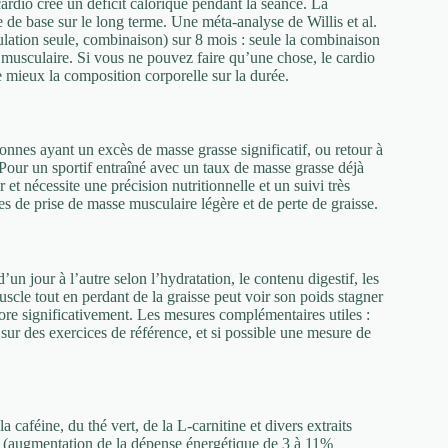
rdio crée un déficit calorique pendant la séance. La
de base sur le long terme. Une méta-analyse de Willis et al.
ulation seule, combinaison) sur 8 mois : seule la combinaison
 musculaire. Si vous ne pouvez faire qu’une chose, le cardio
e mieux la composition corporelle sur la durée.
onnes ayant un excès de masse grasse significatif, ou retour à
Pour un sportif entraîné avec un taux de masse grasse déjà
r et nécessite une précision nutritionnelle et un suivi très
ées de prise de masse musculaire légère et de perte de graisse.
’un jour à l’autre selon l’hydratation, le contenu digestif, les
scle tout en perdant de la graisse peut voir son poids stagner
ore significativement. Les mesures complémentaires utiles :
ce sur des exercices de référence, et si possible une mesure de
 caféine, du thé vert, de la L-carnitine et divers extraits
 (augmentation de la dépense énergétique de 3 à 11%