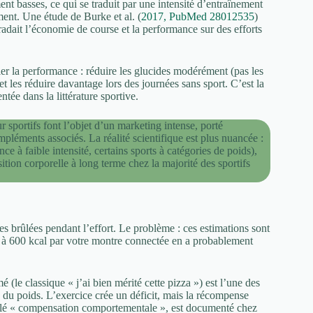
t basses, ce qui se traduit par une intensité d’entraînement
ment. Une étude de Burke et al. (
2017, PubMed 28012535
)
dait l’économie de course et la performance sur des efforts
er la performance : réduire les glucides modérément (pas les
et les réduire davantage lors des journées sans sport. C’est la
tée dans la littérature sportive.
sportifs font l’objet d’un marketing intense, porté
éments associés. La réalité scientifique est plus nuancée :
e à faible intensité, certains sports à catégories de poids),
tion corporelle à long terme chez la majorité des sportifs
es brûlées pendant l’effort. Le problème : ces estimations sont
à 600 kcal par votre montre connectée en a probablement
 (le classique « j’ai bien mérité cette pizza ») est l’une des
e du poids. L’exercice crée un déficit, mais la récompense
pelé « compensation comportementale », est documenté chez