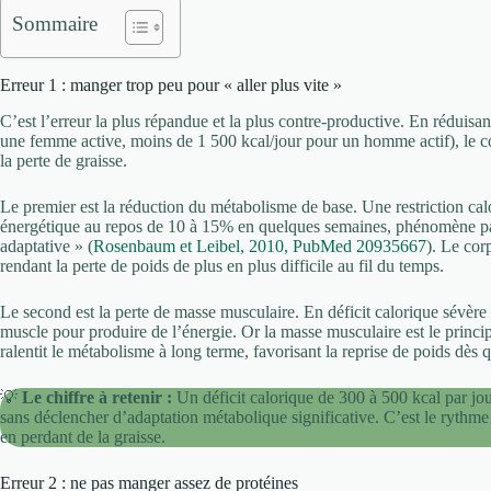
Sommaire
Erreur 1 : manger trop peu pour « aller plus vite »
C’est l’erreur la plus répandue et la plus contre-productive. En réduisa
une femme active, moins de 1 500 kcal/jour pour un homme actif), le co
la perte de graisse.
Le premier est la réduction du métabolisme de base. Une restriction ca
énergétique au repos de 10 à 15% en quelques semaines, phénomène pa
adaptative » (
Rosenbaum et Leibel, 2010, PubMed 20935667
). Le cor
rendant la perte de poids de plus en plus difficile au fil du temps.
Le second est la perte de masse musculaire. En déficit calorique sévère 
muscle pour produire de l’énergie. Or la masse musculaire est le princ
ralentit le métabolisme à long terme, favorisant la reprise de poids dès 
💡
Le chiffre à retenir :
Un déficit calorique de 300 à 500 kcal par jou
sans déclencher d’adaptation métabolique significative. C’est le rythm
en perdant de la graisse.
Erreur 2 : ne pas manger assez de protéines