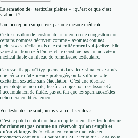
La sensation de « testicules pleines » : qu’est-ce que c’est
vraiment ?
Une perception subjective, pas une mesure médicale
Cette sensation de tension, de lourdeur ou de congestion que
certains hommes décrivent comme « avoir les couilles
pleines » est réelle, mais elle est
entièrement subjective
. Elle
varie d’un homme à l’autre et ne constitue pas un indicateur
médical fiable du niveau de remplissage testiculaire.
Ce ressenti apparaît typiquement dans deux situations : après
une période d’abstinence prolongée, ou lors d’une forte
excitation sexuelle sans éjaculation. C’est une réponse
physiologique normale, liée à la congestion des tissus et à
l’accumulation de fluide, pas au fait que les spermatozoïdes
déborderaient littéralement.
Vos testicules ne sont jamais vraiment « vides »
C’est le point central que beaucoup ignorent.
Les testicules ne
fonctionnent pas comme un réservoir qu’on remplit et
qu’on vidange.
Ils fonctionnent comme une usine en
production continue, 24 heures sur 24, 7 jours sur 7, que vous