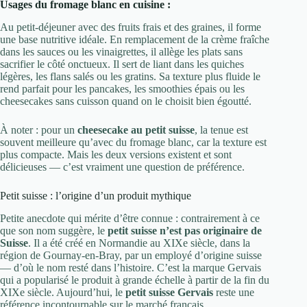
Usages du fromage blanc en cuisine :
Au petit-déjeuner avec des fruits frais et des graines, il forme
une base nutritive idéale. En remplacement de la crème fraîche
dans les sauces ou les vinaigrettes, il allège les plats sans
sacrifier le côté onctueux. Il sert de liant dans les quiches
légères, les flans salés ou les gratins. Sa texture plus fluide le
rend parfait pour les pancakes, les smoothies épais ou les
cheesecakes sans cuisson quand on le choisit bien égoutté.
À noter : pour un
cheesecake au petit suisse
, la tenue est
souvent meilleure qu’avec du fromage blanc, car la texture est
plus compacte. Mais les deux versions existent et sont
délicieuses — c’est vraiment une question de préférence.
Petit suisse : l’origine d’un produit mythique
Petite anecdote qui mérite d’être connue : contrairement à ce
que son nom suggère, le
petit suisse n’est pas originaire de
Suisse
. Il a été créé en Normandie au XIXe siècle, dans la
région de Gournay-en-Bray, par un employé d’origine suisse
— d’où le nom resté dans l’histoire. C’est la marque Gervais
qui a popularisé le produit à grande échelle à partir de la fin du
XIXe siècle. Aujourd’hui, le
petit suisse Gervais
reste une
référence incontournable sur le marché français.