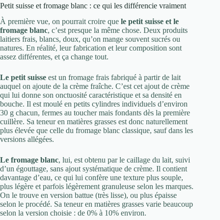
Petit suisse et fromage blanc : ce qui les différencie vraiment
À première vue, on pourrait croire que
le petit suisse et le
fromage blanc
, c’est presque la même chose. Deux produits
laitiers frais, blancs, doux, qu’on mange souvent sucrés ou
natures. En réalité, leur fabrication et leur composition sont
assez différentes, et ça change tout.
Le petit suisse
est un fromage frais fabriqué à partir de lait
auquel on ajoute de la crème fraîche. C’est cet ajout de crème
qui lui donne son onctuosité caractéristique et sa densité en
bouche. Il est moulé en petits cylindres individuels d’environ
30 g chacun, fermes au toucher mais fondants dès la première
cuillère. Sa teneur en matières grasses est donc naturellement
plus élevée que celle du fromage blanc classique, sauf dans les
versions allégées.
Le fromage blanc
, lui, est obtenu par le caillage du lait, suivi
d’un égouttage, sans ajout systématique de crème. Il contient
davantage d’eau, ce qui lui confère une texture plus souple,
plus légère et parfois légèrement granuleuse selon les marques.
On le trouve en version battue (très lisse), ou plus épaisse
selon le procédé. Sa teneur en matières grasses varie beaucoup
selon la version choisie : de 0% à 10% environ.