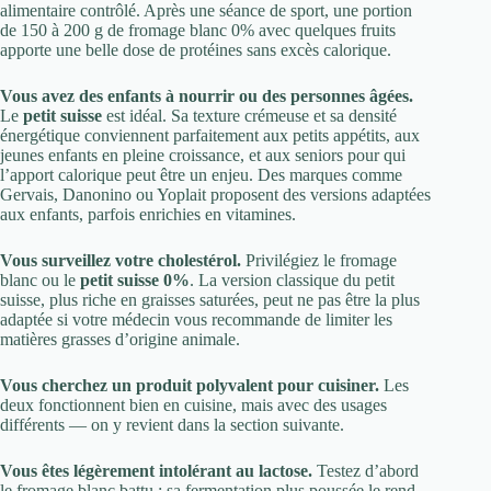
alimentaire contrôlé. Après une séance de sport, une portion
de 150 à 200 g de fromage blanc 0% avec quelques fruits
apporte une belle dose de protéines sans excès calorique.
Vous avez des enfants à nourrir ou des personnes âgées.
Le
petit suisse
est idéal. Sa texture crémeuse et sa densité
énergétique conviennent parfaitement aux petits appétits, aux
jeunes enfants en pleine croissance, et aux seniors pour qui
l’apport calorique peut être un enjeu. Des marques comme
Gervais, Danonino ou Yoplait proposent des versions adaptées
aux enfants, parfois enrichies en vitamines.
Vous surveillez votre cholestérol.
Privilégiez le fromage
blanc ou le
petit suisse 0%
. La version classique du petit
suisse, plus riche en graisses saturées, peut ne pas être la plus
adaptée si votre médecin vous recommande de limiter les
matières grasses d’origine animale.
Vous cherchez un produit polyvalent pour cuisiner.
Les
deux fonctionnent bien en cuisine, mais avec des usages
différents — on y revient dans la section suivante.
Vous êtes légèrement intolérant au lactose.
Testez d’abord
le fromage blanc battu : sa fermentation plus poussée le rend