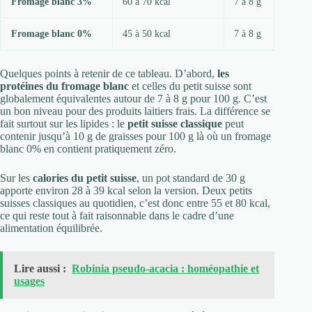
Fromage blanc 3%
60 à 70 kcal
7 à 8 g
Fromage blanc 0%
45 à 50 kcal
7 à 8 g
Quelques points à retenir de ce tableau. D’abord,
les
protéines du fromage blanc
et celles du petit suisse sont
globalement équivalentes autour de 7 à 8 g pour 100 g. C’est
un bon niveau pour des produits laitiers frais. La différence se
fait surtout sur les lipides : le
petit suisse classique
peut
contenir jusqu’à 10 g de graisses pour 100 g là où un fromage
blanc 0% en contient pratiquement zéro.
Sur les
calories du petit suisse
, un pot standard de 30 g
apporte environ 28 à 39 kcal selon la version. Deux petits
suisses classiques au quotidien, c’est donc entre 55 et 80 kcal,
ce qui reste tout à fait raisonnable dans le cadre d’une
alimentation équilibrée.
Lire aussi :
Robinia pseudo-acacia : homéopathie et
usages