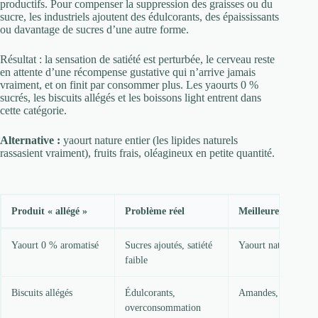
productifs. Pour compenser la suppression des graisses ou du
sucre, les industriels ajoutent des édulcorants, des épaississants
ou davantage de sucres d’une autre forme.
Résultat : la sensation de satiété est perturbée, le cerveau reste
en attente d’une récompense gustative qui n’arrive jamais
vraiment, et on finit par consommer plus. Les yaourts 0 %
sucrés, les biscuits allégés et les boissons light entrent dans
cette catégorie.
Alternative :
yaourt nature entier (les lipides naturels
rassasient vraiment), fruits frais, oléagineux en petite quantité.
Produit « allégé »
Problème réel
Meilleure option
Yaourt 0 % aromatisé
Sucres ajoutés, satiété
Yaourt nature entie
faible
Biscuits allégés
Édulcorants,
Amandes, noix
overconsommation