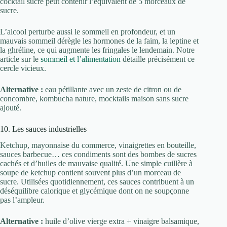
cocktail sucré peut contenir l’équivalent de 5 morceaux de
sucre.
L’alcool perturbe aussi le sommeil en profondeur, et un
mauvais sommeil dérègle les hormones de la faim, la leptine et
la ghréline, ce qui augmente les fringales le lendemain. Notre
article sur le
sommeil et l’alimentation
détaille précisément ce
cercle vicieux.
Alternative :
eau pétillante avec un zeste de citron ou de
concombre, kombucha nature, mocktails maison sans sucre
ajouté.
10. Les sauces industrielles
Ketchup, mayonnaise du commerce, vinaigrettes en bouteille,
sauces barbecue… ces condiments sont des bombes de sucres
cachés et d’huiles de mauvaise qualité. Une simple cuillère à
soupe de ketchup contient souvent plus d’un morceau de
sucre. Utilisées quotidiennement, ces sauces contribuent à un
déséquilibre calorique et glycémique dont on ne soupçonne
pas l’ampleur.
Alternative :
huile d’olive vierge extra + vinaigre balsamique,