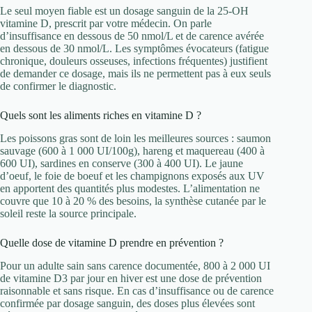
Le seul moyen fiable est un dosage sanguin de la 25-OH
vitamine D, prescrit par votre médecin. On parle
d’insuffisance en dessous de 50 nmol/L et de carence avérée
en dessous de 30 nmol/L. Les symptômes évocateurs (fatigue
chronique, douleurs osseuses, infections fréquentes) justifient
de demander ce dosage, mais ils ne permettent pas à eux seuls
de confirmer le diagnostic.
Quels sont les aliments riches en vitamine D ?
Les poissons gras sont de loin les meilleures sources : saumon
sauvage (600 à 1 000 UI/100g), hareng et maquereau (400 à
600 UI), sardines en conserve (300 à 400 UI). Le jaune
d’oeuf, le foie de boeuf et les champignons exposés aux UV
en apportent des quantités plus modestes. L’alimentation ne
couvre que 10 à 20 % des besoins, la synthèse cutanée par le
soleil reste la source principale.
Quelle dose de vitamine D prendre en prévention ?
Pour un adulte sain sans carence documentée, 800 à 2 000 UI
de vitamine D3 par jour en hiver est une dose de prévention
raisonnable et sans risque. En cas d’insuffisance ou de carence
confirmée par dosage sanguin, des doses plus élevées sont