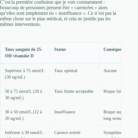
C’est la première confusion que je vois constamment :
beaucoup de personnes pensent être « carencées » alors
qu’elles sont simplement en « insuffisance ». Ce n’est pas la
même chose sur le plan médical, et cela ne justifie pas les
mêmes interventions.
Taux sanguin de 25-
Statut
Conséquences
OH vitamine D
Supérieur à 75 nmol/L
Taux optimal
Aucune
(30 ng/mL)
50 à 75 nmol/L (20 à
Taux limite acceptable
Risque faible
30 ng/mL)
30 à 50 nmol/L (12 à
Insuffisance
Risque augmenté su
20 ng/mL)
long terme
Inférieur à 30 nmol/L
Carence avérée
Symptômes cliniqu