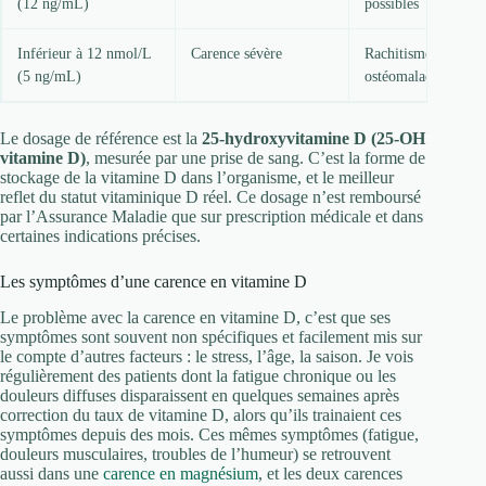
(12 ng/mL)
possibles
Inférieur à 12 nmol/L
Carence sévère
Rachitisme (enfant)
(5 ng/mL)
ostéomalacie (adult
Le dosage de référence est la
25-hydroxyvitamine D (25-OH
vitamine D)
, mesurée par une prise de sang. C’est la forme de
stockage de la vitamine D dans l’organisme, et le meilleur
reflet du statut vitaminique D réel. Ce dosage n’est remboursé
par l’Assurance Maladie que sur prescription médicale et dans
certaines indications précises.
Les symptômes d’une carence en vitamine D
Le problème avec la carence en vitamine D, c’est que ses
symptômes sont souvent non spécifiques et facilement mis sur
le compte d’autres facteurs : le stress, l’âge, la saison. Je vois
régulièrement des patients dont la fatigue chronique ou les
douleurs diffuses disparaissent en quelques semaines après
correction du taux de vitamine D, alors qu’ils trainaient ces
symptômes depuis des mois. Ces mêmes symptômes (fatigue,
douleurs musculaires, troubles de l’humeur) se retrouvent
aussi dans une
carence en magnésium
, et les deux carences